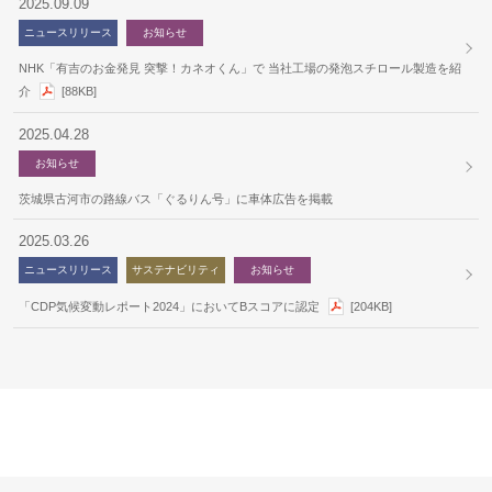
2025.09.09
ニュースリリース
お知らせ
NHK「有吉のお金発見 突撃！カネオくん」で 当社工場の発泡スチロール製造を紹
介
[88KB]
2025.04.28
お知らせ
茨城県古河市の路線バス「ぐるりん号」に車体広告を掲載
2025.03.26
ニュースリリース
サステナビリティ
お知らせ
「CDP気候変動レポート2024」においてBスコアに認定
[204KB]